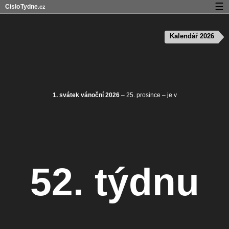
☰
Cislo
Tydne
.cz
Kalendář s čísly týdnů a svátky
Kalendář 2026
Soukromí a cookies
1. svátek vánoční 2026
– 25. prosince – je v
52. týdnu