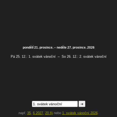
pondělí 21. prosince. – neděle 27. prosince. 2026
Pá 25. 12.:
1. svátek vánoční
–
So 26. 12.:
2. svátek vánoční
➜
např.
35
,
6 2027
,
20 říj
nebo
1. svátek vánoční 2026
.