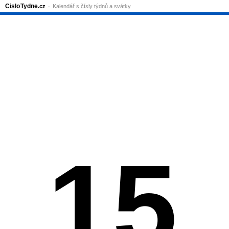
Cislo
Tydne
.cz
Kalendář s čísly týdnů a svátky
15.