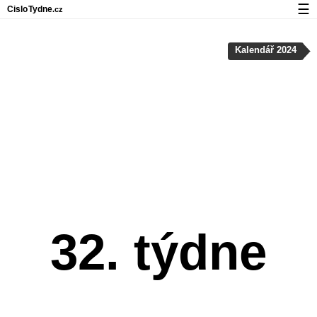
☰
Cislo
Tydne
.cz
Kalendář s čísly týdnů a svátky
Kalendář 2024
Soukromí a cookies
32. týdne