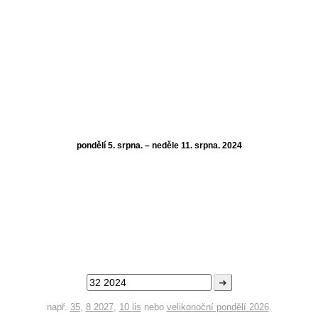
pondělí 5. srpna. – neděle 11. srpna. 2024
➜
např.
35
,
8 2027
,
10 lis
nebo
velikonoční pondělí 2026
.