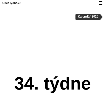
☰
Cislo
Tydne
.cz
Kalendář s čísly týdnů a svátky
Kalendář 2025
Soukromí a cookies
34. týdne