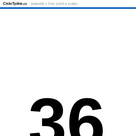
Cislo
Tydne
.cz
Kalendář s čísly týdnů a svátky
36.