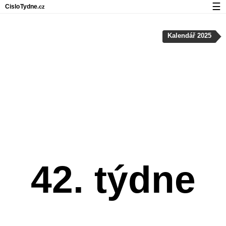
☰
Cislo
Tydne
.cz
Kalendář s čísly týdnů a svátky
Kalendář 2025
Soukromí a cookies
42. týdne