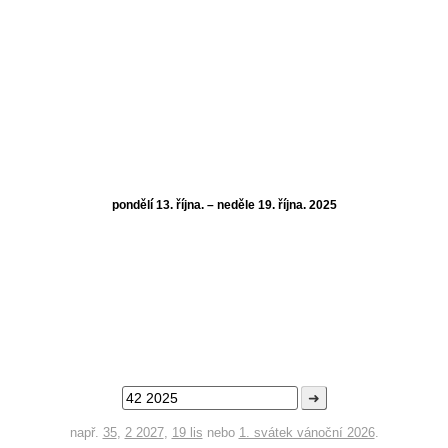
pondělí 13. října. – neděle 19. října. 2025
➜
např.
35
,
2 2027
,
19 lis
nebo
1. svátek vánoční 2026
.