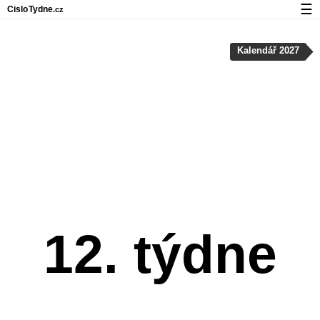
☰
Cislo
Tydne
.cz
Kalendář s čísly týdnů a svátky
Kalendář 2027
Soukromí a cookies
12. týdne