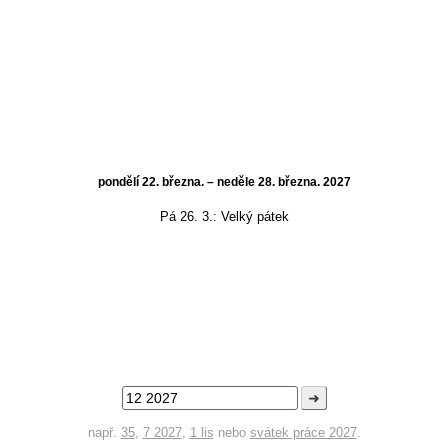
pondělí 22. března. – neděle 28. března. 2027
Pá 26. 3.:
Velký pátek
➜
např.
35
,
7 2027
,
1 lis
nebo
svátek práce 2027
.