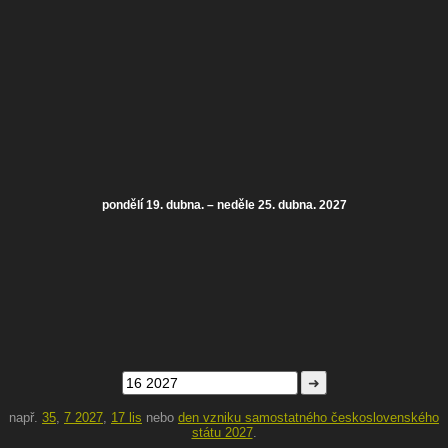
pondělí 19. dubna. – neděle 25. dubna. 2027
➜
např.
35
,
7 2027
,
17 lis
nebo
den vzniku samostatného československého
státu 2027
.