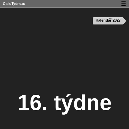
☰
Cislo
Tydne
.cz
Kalendář s čísly týdnů a svátky
Kalendář 2027
Soukromí a cookies
16. týdne