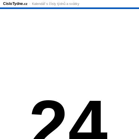
Cislo
Tydne
.cz
Kalendář s čísly týdnů a svátky
24.