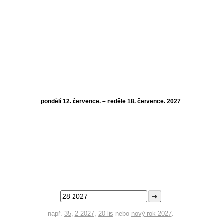
pondělí 12. července. – neděle 18. července. 2027
➜
např.
35
,
2 2027
,
20 lis
nebo
nový rok 2027
.