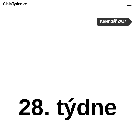
☰
Cislo
Tydne
.cz
Kalendář s čísly týdnů a svátky
Kalendář 2027
Soukromí a cookies
28. týdne