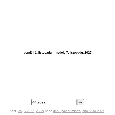
pondělí 1. listopadu. – neděle 7. listopadu. 2027
➜
např.
35
,
6 2027
,
25 lis
nebo
den upálení mistra jana husa 2027
.