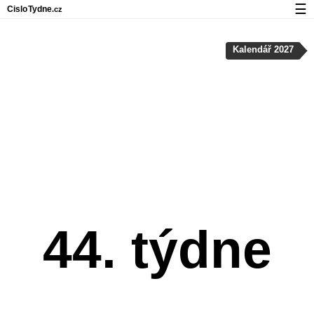
☰
Cislo
Tydne
.cz
Kalendář s čísly týdnů a svátky
Kalendář 2027
Soukromí a cookies
44. týdne