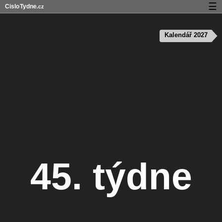
☰
Cislo
Tydne
.cz
Kalendář s čísly týdnů a svátky
Kalendář 2027
Soukromí a cookies
45. týdne