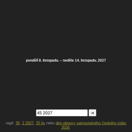
pondělí 8. listopadu. – neděle 14. listopadu. 2027
➜
např.
35
,
2 2027
,
25 lis
nebo
den obnovy samostatného českého státu
2026
.