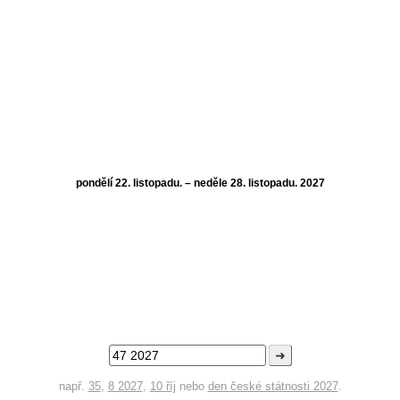
pondělí 22. listopadu. – neděle 28. listopadu. 2027
➜
např.
35
,
8 2027
,
10 říj
nebo
den české státnosti 2027
.