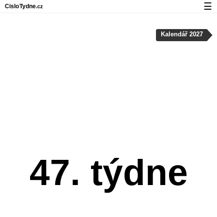
☰
Cislo
Tydne
.cz
Kalendář s čísly týdnů a svátky
Kalendář 2027
Soukromí a cookies
47. týdne