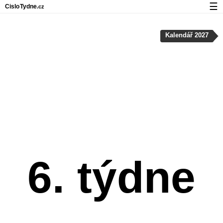
☰
Cislo
Tydne
.cz
Kalendář s čísly týdnů a svátky
Kalendář 2027
Soukromí a cookies
6. týdne