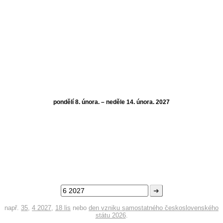
pondělí 8. února. – neděle 14. února. 2027
➜
např.
35
,
4 2027
,
18 lis
nebo
den vzniku samostatného československého
státu 2026
.