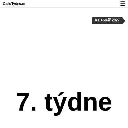
☰
Cislo
Tydne
.cz
Kalendář s čísly týdnů a svátky
Kalendář 2027
Soukromí a cookies
7. týdne