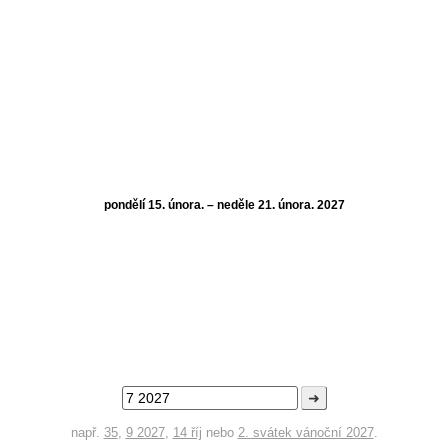
pondělí 15. února. – neděle 21. února. 2027
➜
např.
35
,
9 2027
,
14 říj
nebo
2. svátek vánoční 2027
.