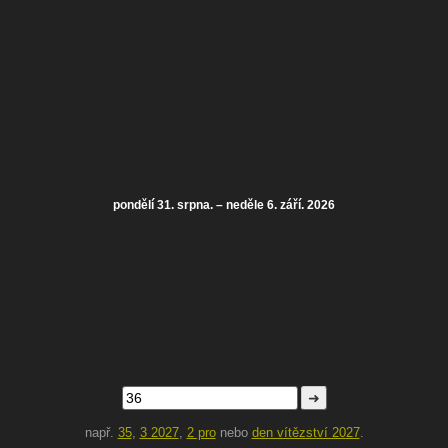
pondělí 31. srpna. – neděle 6. září. 2026
➜
např.
35
,
3 2027
,
2 pro
nebo
den vítězství 2027
.