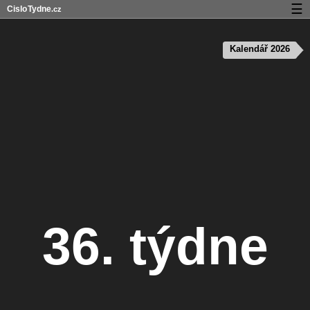
☰
Cislo
Tydne
.cz
Kalendář s čísly týdnů a svátky
Kalendář 2026
Soukromí a cookies
36. týdne