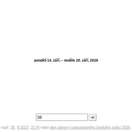
pondělí 14. září. – neděle 20. září. 2026
➜
např.
35
,
8 2027
,
21 říj
nebo
den obnovy samostatného českého státu 2026
.