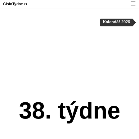
☰
Cislo
Tydne
.cz
Kalendář s čísly týdnů a svátky
Kalendář 2026
Soukromí a cookies
38. týdne