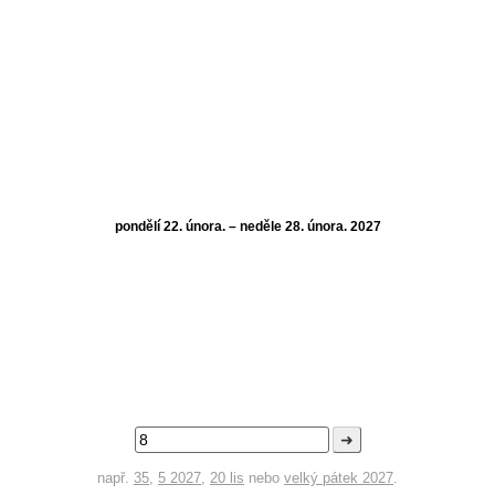
pondělí 22. února. – neděle 28. února. 2027
➜
např.
35
,
5 2027
,
20 lis
nebo
velký pátek 2027
.