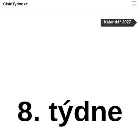
☰
Cislo
Tydne
.cz
Kalendář s čísly týdnů a svátky
Kalendář 2027
Soukromí a cookies
8. týdne