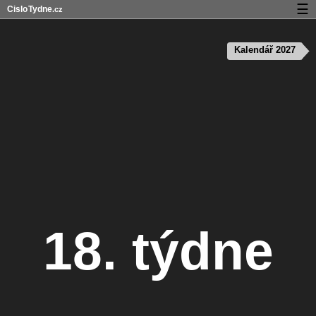
☰
Cislo
Tydne
.cz
Kalendář s čísly týdnů a svátky
Kalendář 2027
Soukromí a cookies
18. týdne