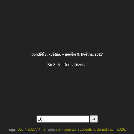
pondělí 3. května. – neděle 9. května. 2027
So 8. 5.:
Den vítězství
➜
např.
35
,
7 2027
,
4 lis
nebo
den boje za svobodu a demokracii 2026
.