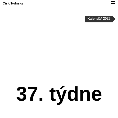
☰
Cislo
Tydne
.cz
Kalendář s čísly týdnů a svátky
Kalendář 2023
Soukromí a cookies
37. týdne