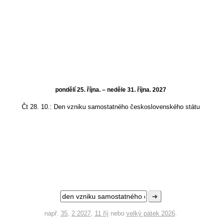
pondělí 25. října. – neděle 31. října. 2027
Čt 28. 10.:
Den vzniku samostatného československého státu
➜
např.
35
,
2 2027
,
11 říj
nebo
velký pátek 2026
.