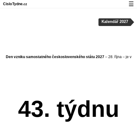
☰
Cislo
Tydne
.cz
Kalendář s čísly týdnů a svátky
Kalendář 2027
Soukromí a cookies
Den vzniku samostatného československého státu 2027
– 28. října – je v
43. týdnu