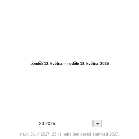
pondělí 12. května. – neděle 18. května. 2025
➜
např.
36
,
4 2027
,
23 lis
nebo
den české státnosti 2027
.