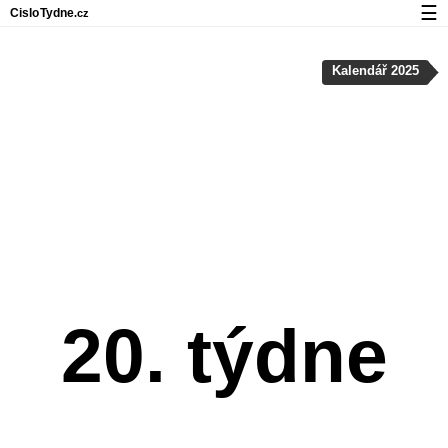
☰
Cislo
Tydne
.cz
Kalendář s čísly týdnů a svátky
Kalendář 2025
Soukromí a cookies
20. týdne