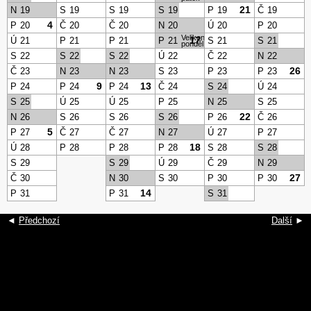
21
N
19
S
19
S
19
S
19
P
19
Č
19
4
P
20
Č
20
Č
20
N
20
Ú
20
P
20
Velikonoční
17
Ú
21
P
21
P
21
P
21
S
21
S
21
pondělí
S
22
S
22
S
22
Ú
22
Č
22
N
22
26
Č
23
N
23
N
23
S
23
P
23
P
23
9
13
P
24
P
24
P
24
Č
24
S
24
Ú
24
S
25
Ú
25
Ú
25
P
25
N
25
S
25
22
N
26
S
26
S
26
S
26
P
26
Č
26
5
P
27
Č
27
Č
27
N
27
Ú
27
P
27
18
Ú
28
P
28
P
28
P
28
S
28
S
28
S
29
S
29
Ú
29
Č
29
N
29
27
Č
30
N
30
S
30
P
30
P
30
14
P
31
P
31
S
31
◄
Předchozí
Další
►