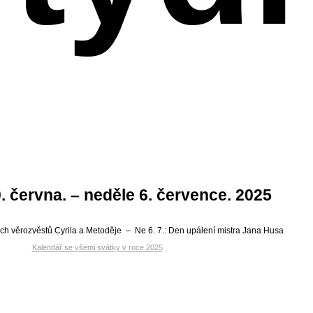
. června. – neděle 6. července. 2025
ch věrozvěstů Cyrila a Metoděje
–
Ne 6. 7.:
Den upálení mistra Jana Husa
Kalendář se všemi svátky v roce 2025