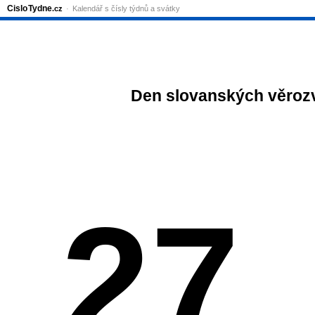
Cislo
Tydne
.cz
Kalendář s čísly týdnů a svátky
Den slovanských věrozv
27.