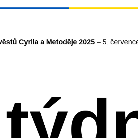
ěstů Cyrila a Metoděje 2025
– 5. července
 týd