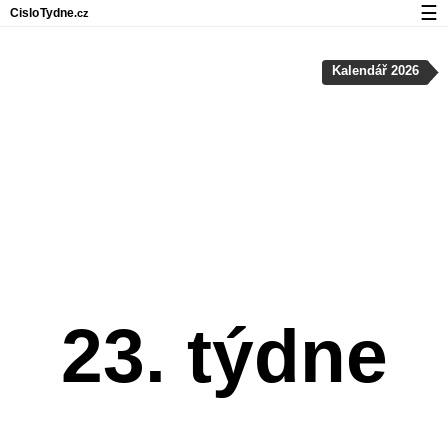
☰
Cislo
Tydne
.cz
Kalendář s čísly týdnů a svátky
Kalendář 2026
Soukromí a cookies
23. týdne