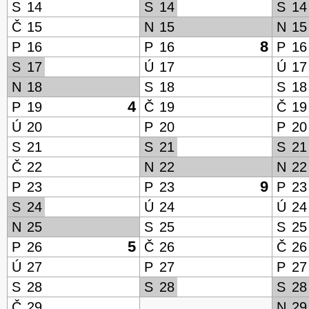
S
14
S
14
S
14
Č
15
N
15
N
15
8
P
16
P
16
P
16
S
17
Ú
17
Ú
17
N
18
S
18
S
18
4
P
19
Č
19
Č
19
Ú
20
P
20
P
20
S
21
S
21
S
21
Č
22
N
22
N
22
9
P
23
P
23
P
23
S
24
Ú
24
Ú
24
N
25
S
25
S
25
5
P
26
Č
26
Č
26
Ú
27
P
27
P
27
S
28
S
28
S
28
Č
29
N
29