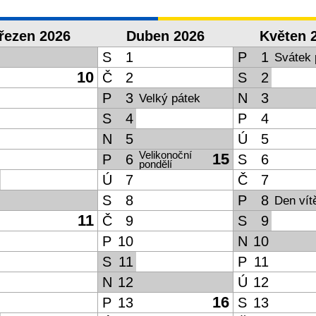
řezen 2026
Duben 2026
Květen 
S
1
P
1
Svátek 
10
Č
2
S
2
P
3
N
3
Velký pátek
S
4
P
4
N
5
Ú
5
Velikonoční
15
P
6
S
6
pondělí
Ú
7
Č
7
S
8
P
8
Den vít
11
Č
9
S
9
P
10
N
10
S
11
P
11
N
12
Ú
12
16
P
13
S
13