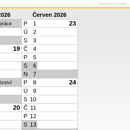
Soukromí a cookies
2026
Červen 2026
23
P
1
práce
Ú
2
S
3
19
Č
4
P
5
S
6
N
7
24
P
8
ězství
Ú
9
S
10
20
Č
11
P
12
S
13