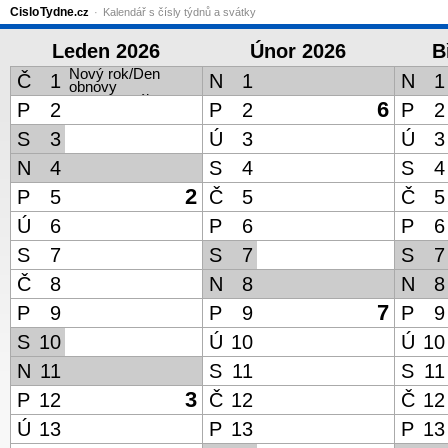
Cislo
Tydne
.cz
Kalendář s čísly týdnů a svátky
Leden 2026
Únor 2026
B
Nový rok/​Den
Č
1
N
1
N
1
obnovy
samostatného
6
P
2
P
2
P
2
českého státu
S
3
Ú
3
Ú
3
N
4
S
4
S
4
2
P
5
Č
5
Č
5
Ú
6
P
6
P
6
S
7
S
7
S
7
Č
8
N
8
N
8
7
P
9
P
9
P
9
S
10
Ú
10
Ú
10
N
11
S
11
S
11
3
P
12
Č
12
Č
12
Ú
13
P
13
P
13