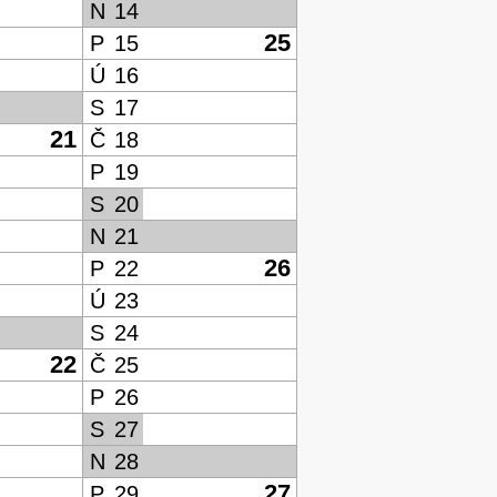
N
14
25
P
15
Ú
16
S
17
21
Č
18
P
19
S
20
N
21
26
P
22
Ú
23
S
24
22
Č
25
P
26
S
27
N
28
27
P
29