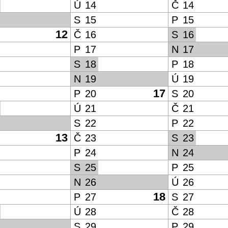
Ú
14
Č
14
S
15
P
15
12
Č
16
S
16
P
17
N
17
S
18
P
18
N
19
Ú
19
17
P
20
S
20
Ú
21
Č
21
S
22
P
22
13
Č
23
S
23
P
24
N
24
S
25
P
25
N
26
Ú
26
18
P
27
S
27
Ú
28
Č
28
S
29
P
29