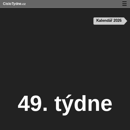
☰
Cislo
Tydne
.cz
Kalendář s čísly týdnů a svátky
Kalendář 2026
Soukromí a cookies
49. týdne