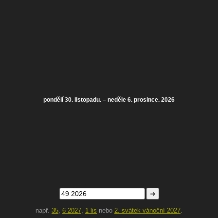
pondělí 30. listopadu. – neděle 6. prosince. 2026
➜
např.
35
,
6 2027
,
1 lis
nebo
2. svátek vánoční 2027
.