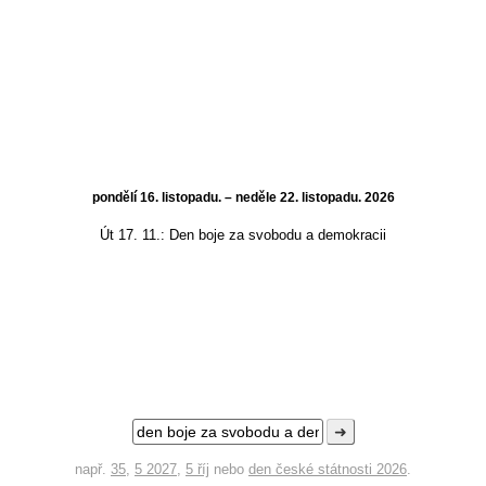
pondělí 16. listopadu. – neděle 22. listopadu. 2026
Út 17. 11.:
Den boje za svobodu a demokracii
➜
např.
35
,
5 2027
,
5 říj
nebo
den české státnosti 2026
.