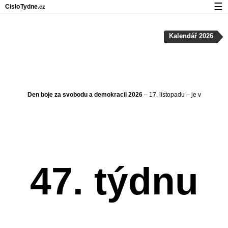
☰
Cislo
Tydne
.cz
Kalendář s čísly týdnů a svátky
Kalendář 2026
Soukromí a cookies
Den boje za svobodu a demokracii 2026
– 17. listopadu – je v
47. týdnu