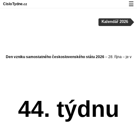
☰
Cislo
Tydne
.cz
Kalendář s čísly týdnů a svátky
Kalendář 2026
Soukromí a cookies
Den vzniku samostatného československého státu 2026
– 28. října – je v
44. týdnu