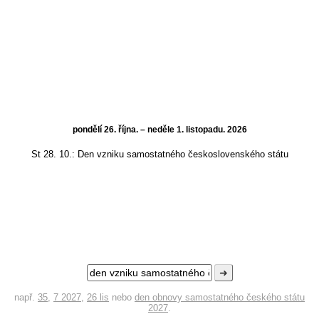
pondělí 26. října. – neděle 1. listopadu. 2026
St 28. 10.:
Den vzniku samostatného československého státu
➜
např.
35
,
7 2027
,
26 lis
nebo
den obnovy samostatného českého státu
2027
.