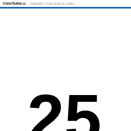
Cislo
Tydne
.cz
Kalendář s čísly týdnů a svátky
25.