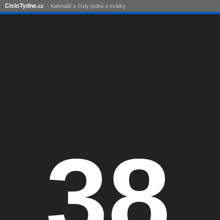
Cislo
Tydne
.cz
Kalendář s čísly týdnů a svátky
38.