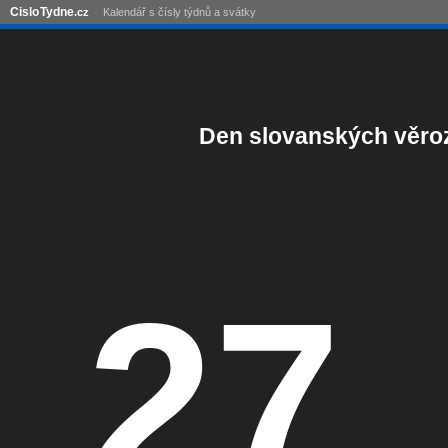
Cislo
Tydne
.cz
Kalendář s čísly týdnů a svátky
Den slovanských věroz
27.