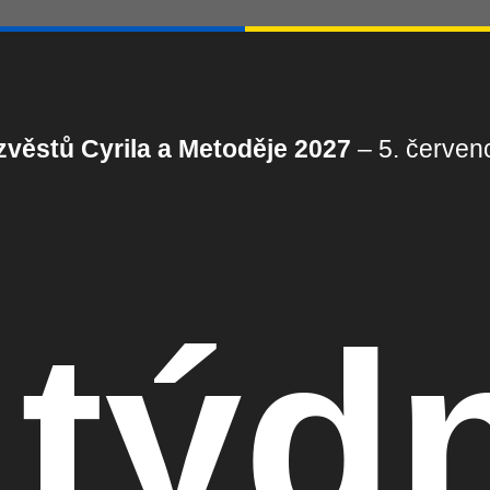
věstů Cyrila a Metoděje 2027
– 5. červenc
 týd