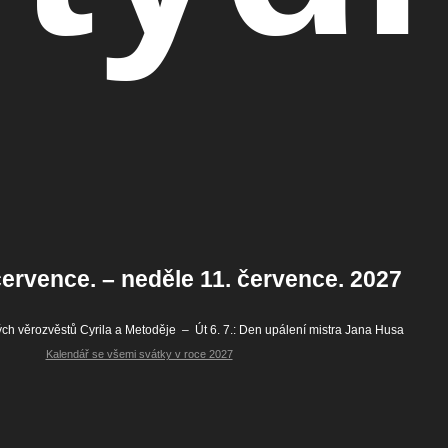
července. – neděle 11. července. 2027
ch věrozvěstů Cyrila a Metoděje
–
Út 6. 7.:
Den upálení mistra Jana Husa
Kalendář se všemi svátky v roce 2027