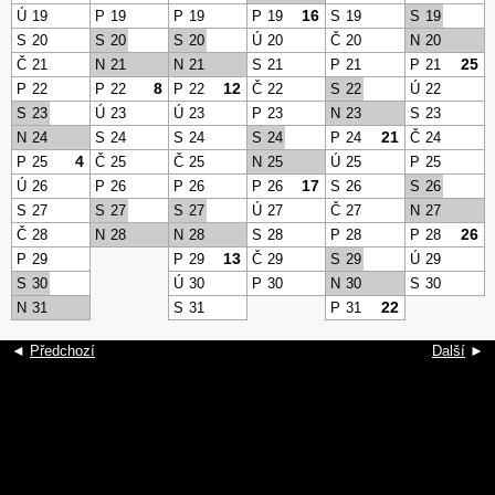
16
Ú
19
P
19
P
19
P
19
S
19
S
19
S
20
S
20
S
20
Ú
20
Č
20
N
20
25
Č
21
N
21
N
21
S
21
P
21
P
21
8
12
P
22
P
22
P
22
Č
22
S
22
Ú
22
S
23
Ú
23
Ú
23
P
23
N
23
S
23
21
N
24
S
24
S
24
S
24
P
24
Č
24
4
P
25
Č
25
Č
25
N
25
Ú
25
P
25
17
Ú
26
P
26
P
26
P
26
S
26
S
26
S
27
S
27
S
27
Ú
27
Č
27
N
27
26
Č
28
N
28
N
28
S
28
P
28
P
28
13
P
29
P
29
Č
29
S
29
Ú
29
S
30
Ú
30
P
30
N
30
S
30
22
N
31
S
31
P
31
◄
Předchozí
Další
►