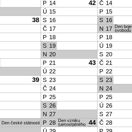
42
P
14
Č
14
Ú
15
P
15
38
S
16
S
16
Den boje
Č
17
N
17
svobodu
demokrac
P
18
P
18
S
19
Ú
19
N
20
S
20
43
P
21
Č
21
Ú
22
P
22
39
S
23
S
23
Č
24
N
24
P
25
P
25
S
26
Ú
26
N
27
S
27
Den vzniku
44
P
28
Č
28
Den české státnosti
samostatného
československého
Ú
29
P
29
státu