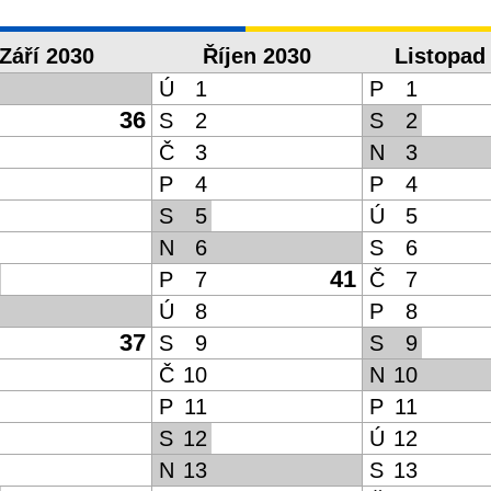
Září 2030
Říjen 2030
Listopad
Ú
1
P
1
36
S
2
S
2
Č
3
N
3
P
4
P
4
S
5
Ú
5
N
6
S
6
41
P
7
Č
7
Ú
8
P
8
37
S
9
S
9
Č
10
N
10
P
11
P
11
S
12
Ú
12
N
13
S
13