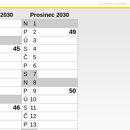
Soukromí a cookies
 2030
Prosinec 2030
N
1
49
P
2
Ú
3
45
S
4
Č
5
P
6
S
7
N
8
50
P
9
Ú
10
46
S
11
Č
12
P
13