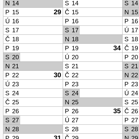
N
14
S
14
S
14
29
P
15
Č
15
N
15
Ú
16
P
16
P
16
S
17
S
17
Ú
17
Č
18
N
18
S
18
34
P
19
P
19
Č
19
S
20
Ú
20
P
20
N
21
S
21
S
21
30
P
22
Č
22
N
22
Ú
23
P
23
P
23
S
24
S
24
Ú
24
Č
25
N
25
S
25
35
P
26
P
26
Č
26
S
27
Ú
27
P
27
N
28
S
28
S
28
31
P
29
Č
29
N
29