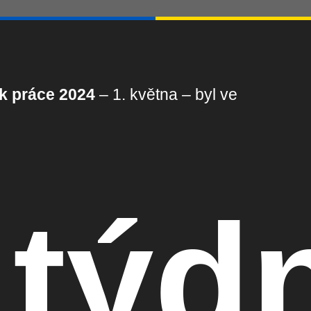
k práce 2024
– 1. května – byl ve
 týd