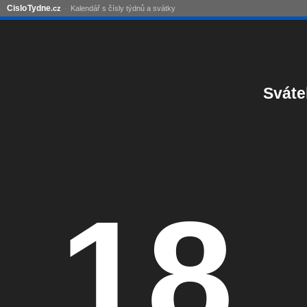
Cislo
Tydne
.cz
Kalendář s čísly týdnů a svátky
Sváte
18.