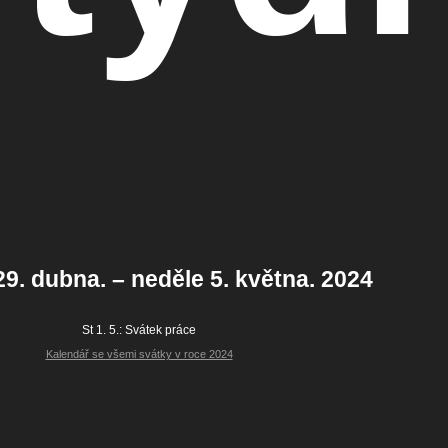
29. dubna. – neděle 5. května. 2024
St 1. 5.:
Svátek práce
Kalendář se všemi svátky v roce 2024