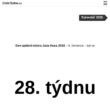
☰
Cislo
Tydne
.cz
Kalendář s čísly týdnů a svátky
Kalendář 2026
Soukromí a cookies
Den upálení mistra Jana Husa 2026
– 6. července – byl ve
28. týdnu