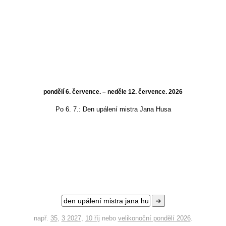
pondělí 6. července. – neděle 12. července. 2026
Po 6. 7.:
Den upálení mistra Jana Husa
➜
např.
35
,
3 2027
,
10 říj
nebo
velikonoční pondělí 2026
.